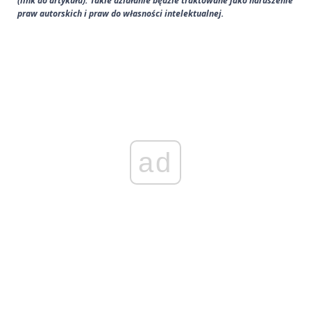
(link do artykułu). Takie działanie będzie traktowane jako naruszenie
praw autorskich i praw do własności intelektualnej.
ad