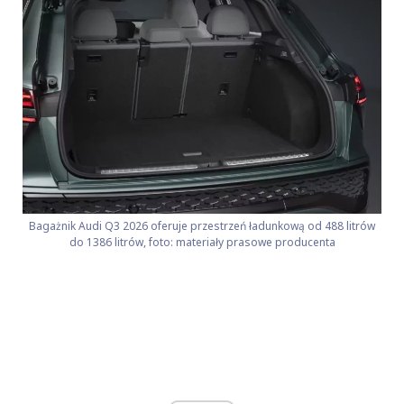
Bagażnik Audi Q3 2026 oferuje przestrzeń ładunkową od 488 litrów
do 1386 litrów, foto: materiały prasowe producenta