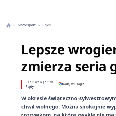
»
Motorsport
»
Rajdy
Lepsze wrogie
zmierza seria g
31.12.2018 | 12:48
Dodaj w Google
Rajdy
W okresie świąteczno-sylwestrowym 
chwil wolnego. Można spokojnie wyp
rozrywkom, na które zwykle nie ma 