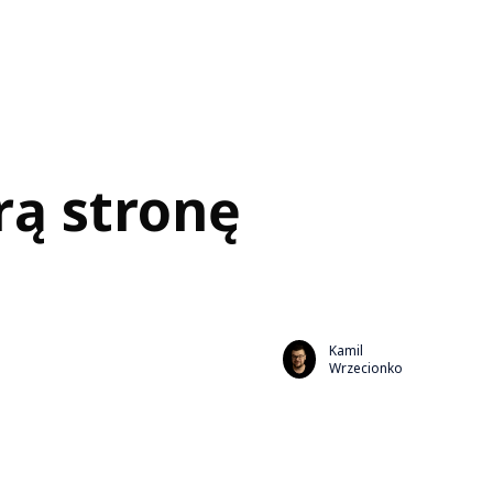
rą stronę
Kamil
Wrzecionko