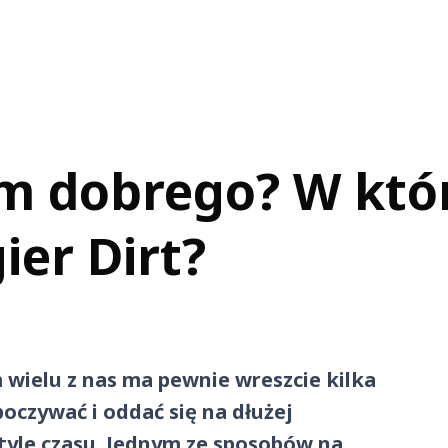
m dobrego? W któ
ier Dirt?
wielu z nas ma pewnie wreszcie kilka
oczywać i oddać się na dłużej
tyle czasu. Jednym ze sposobów na