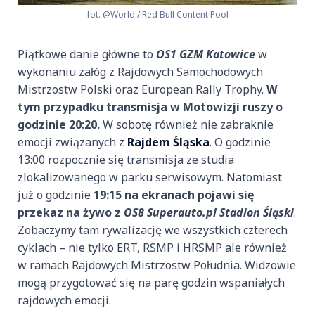
fot. @World / Red Bull Content Pool
Piątkowe danie główne to
OS1 GZM Katowice
w
wykonaniu załóg z Rajdowych Samochodowych
Mistrzostw Polski oraz European Rally Trophy.
W
tym przypadku transmisja w Motowizji ruszy o
godzinie 20:20.
W sobotę również nie zabraknie
emocji związanych z
Rajdem Śląska
. O godzinie
13:00 rozpocznie się transmisja ze studia
zlokalizowanego w parku serwisowym. Natomiast
już o godzinie
19:15 na ekranach pojawi się
przekaz na żywo z
OS8 Superauto.pl Stadion Śląski
.
Zobaczymy tam rywalizację we wszystkich czterech
cyklach – nie tylko ERT, RSMP i HRSMP ale również
w ramach Rajdowych Mistrzostw Południa. Widzowie
mogą przygotować się na parę godzin wspaniałych
rajdowych emocji.