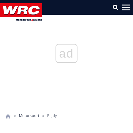
ad
»
Motorsport
»
Rajdy