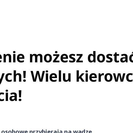
enie możesz dosta
ch! Wielu kierow
ia!
 osobowe przybierają na wadze.