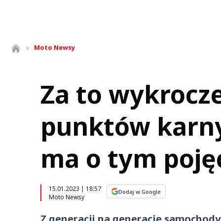
»
Moto
Newsy
Za to wykrocz
punktów karny
ma o tym pojęc
15.01.2023 | 18:57
Dodaj w Google
Moto Newsy
Z generacji na generację samochody