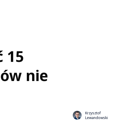
ć 15
ców nie
Krzysztof
Lewandowski