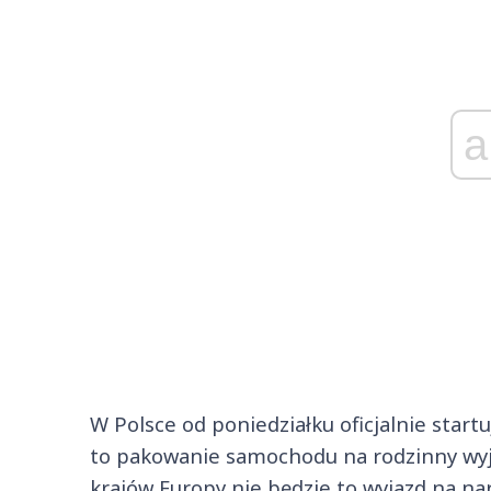
a
W Polsce od poniedziałku oficjalnie start
to pakowanie samochodu na rodzinny wyja
krajów Europy nie będzie to wyjazd na nart