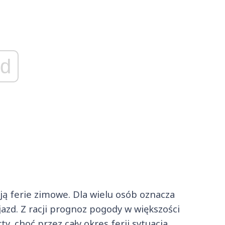
d
ują ferie zimowe. Dla wielu osób oznacza
zd. Z racji prognoz pogody w większości
y, choć przez cały okres ferii sytuacja