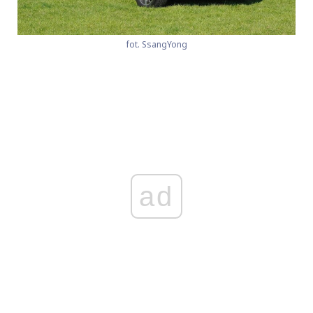
fot. SsangYong
ad