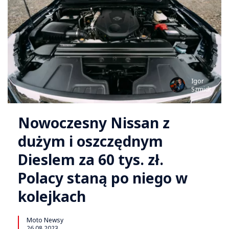
Igor
Szmidt
Nowoczesny Nissan z
dużym i oszczędnym
Dieslem za 60 tys. zł.
Polacy staną po niego w
kolejkach
Moto Newsy
26.08.2023