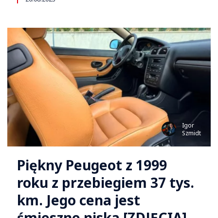
Igor
Szmidt
Piękny Peugeot z 1999
roku z przebiegiem 37 tys.
km. Jego cena jest
śmieszne niska [ZDJĘCIA]