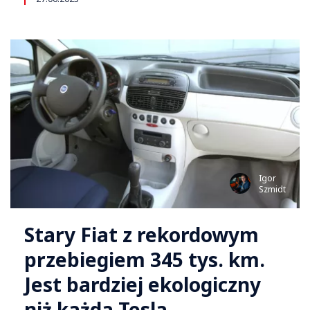
Igor
Szmidt
Stary Fiat z rekordowym
przebiegiem 345 tys. km.
Jest bardziej ekologiczny
niż każda Tesla