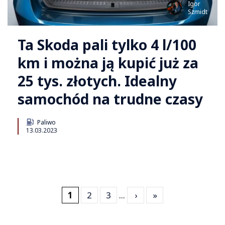
Igor
Szmidt
Ta Skoda pali tylko 4 l/100
km i można ją kupić już za
25 tys. złotych. Idealny
samochód na trudne czasy
Paliwo
13.03.2023
1
2
3
...
›
»