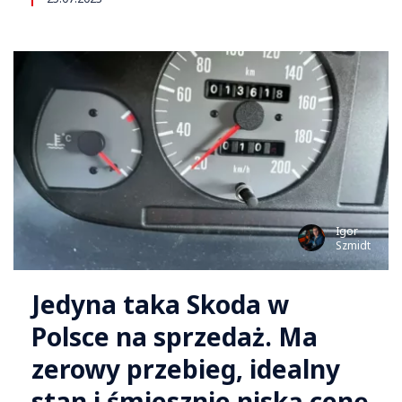
Igor
Szmidt
Jedyna taka Skoda w
Polsce na sprzedaż. Ma
zerowy przebieg, idealny
stan i śmiesznie niską cenę