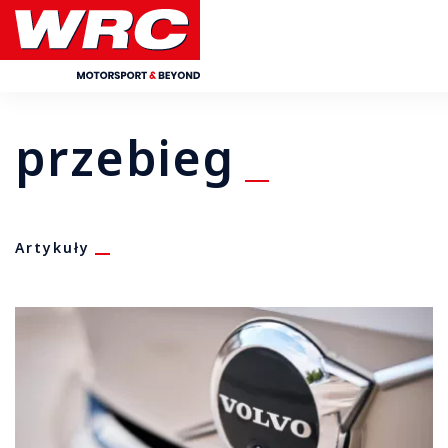
przebieg
Artykuły