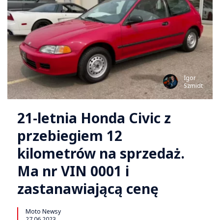
Igor
Szmidt
21-letnia Honda Civic z
przebiegiem 12
kilometrów na sprzedaż.
Ma nr VIN 0001 i
zastanawiającą cenę
Moto Newsy
27.06.2023