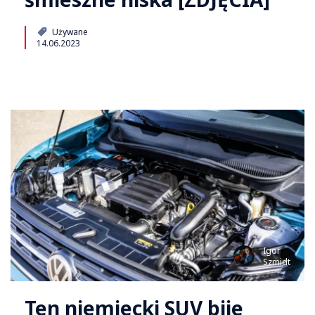
Używane
14.06.2023
Igor
Szmidt
Ten niemiecki SUV bije