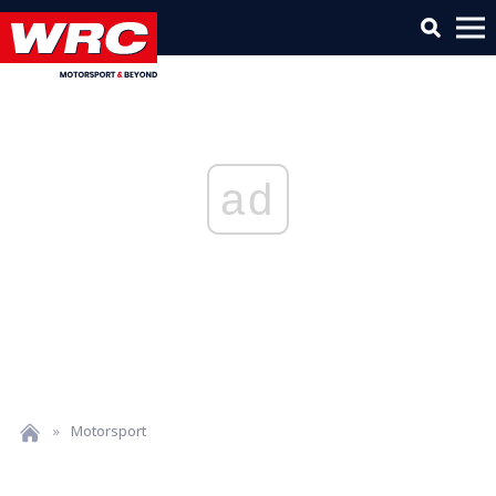
ad
»
Motorsport