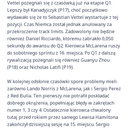
Vettel pożegnali się z czasówką już na etapie Q1.
Lepszy był Kanadyjczyk (P17), choć początkowo
wydawało się że to Sebastian Vettel wystartuje z tej
pozycji. Czas Niemca został jednak anulowany za
przekroczenie track limits. Zadowolony nie będzie
również Daniel Ricciardo, któremu zabrakło 0,050
sekundy do awansu do Q2. Kierowca McLarena ruszy
do sobotniego sprintu z 16. miejsca. Po Q1 z dalszą
rywalizacją pożegnali się również Guanyu Zhou
(P18) oraz Nicholas Latifi (P19).
W kolejnej odsłonie czasówki spore problemy mieli
zarówno Lando Norris z McLarena, jak i Sergio Perez
z Red Bulla. Ten pierwszy nie potrafił poskładać
dobrego okrążenia, popełniając błędy w zakrętach
numer 1, 3 czy 4. Ostatecznie kierowca chwalony
tutaj przed rokiem przez samego Lewisa Hamiltona
zakończył dzisiejszą sesję na 15. miejscu. Sergio