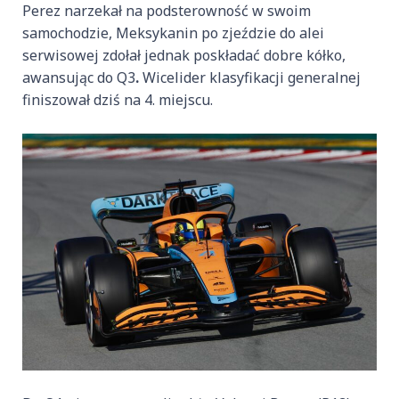
Perez narzekał na podsterowność w swoim
samochodzie, Meksykanin po zjeździe do alei
serwisowej zdołał jednak poskładać dobre kółko,
awansując do Q3
.
Wicelider klasyfikacji generalnej
finiszował dziś na 4. miejscu.