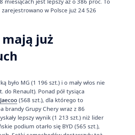
 miesiącach jest lepszy aż o 386 proc. To
r. zarejestrowano w Polsce już 24 526
 mają już
uch
 było MG (1 196 szt.) i o mały włos nie
t. do Renault). Ponad pół tysiąca
Jaecoo
(568 szt.), dla którego to
ba brandy Grupy Chery wraz z 86
skały lepszy wynik (1 213 szt.) niż lider
skie podium otarło się BYD (565 szt.),
nych. Setki samochodów dostarczyły też