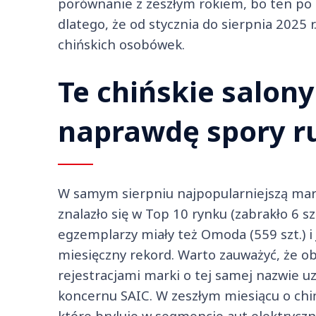
porównanie z zeszłym rokiem, bo ten po 8
dlatego, że od stycznia do sierpnia 2025 
chińskich osobówek.
Te chińskie salony
naprawdę spory r
W samym sierpniu najpopularniejszą marką
znalazło się w Top 10 rynku (zabrakło 6 sz
egzemplarzy miały też Omoda (559 szt.) i
miesięczny rekord. Warto zauważyć, że o
rejestracjami marki o tej samej nazwie uzy
koncernu SAIC. W zeszłym miesiącu o chiń
które bryluje w segmencie aut elektrycz