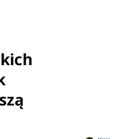
kich
k
szą