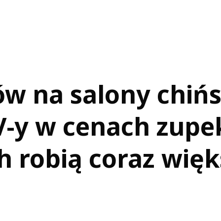
ów na salony chińs
V-y w cenach zupe
h robią coraz więk