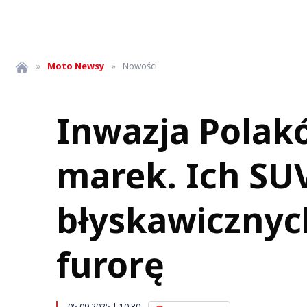
»
Moto
Newsy
»
Nowości
Inwazja Polak
marek. Ich SU
błyskawicznyc
furorę
05.09.2025 | 10:30