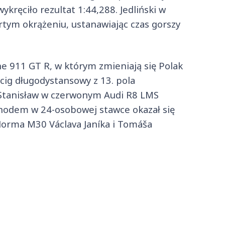
kręciło rezultat 1:44,288. Jedliński w
rtym okrążeniu, ustanawiając czas gorszy
he 911 GT R, w którym zmieniają się Polak
ścig długodystansowy z 13. pola
, Stanisław w czerwonym Audi R8 LMS
hodem w 24-osobowej stawce okazał się
Norma M30 Václava Janíka i Tomáša