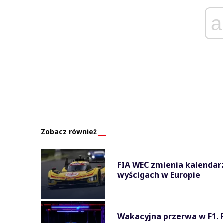
a
Zobacz również
FIA WEC zmienia kalendar
wyścigach w Europie
Wakacyjna przerwa w F1. 