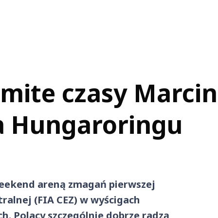
omite czasy Marci
na Hungaroringu
weekend areną zmagań pierwszej
ralnej (FIA CEZ) w wyścigach
. Polacy szczególnie dobrze radzą