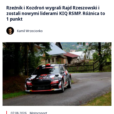
Rzeźnik i Kozdroń wygrali Rajd Rzeszowski i
zostali nowymi liderami KIQ RSMP. Różnica to
1 punkt
Kamil Wrzecionko
07.08.2026
Motorsport