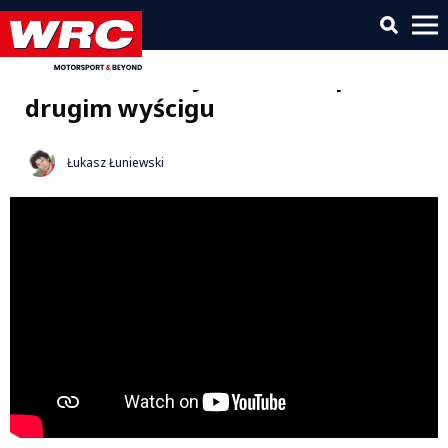
EcuMaster Super S Cup 2021 –
runda 4 – Patryk Mikiciuk po
drugim wyścigu
Łukasz Łuniewski