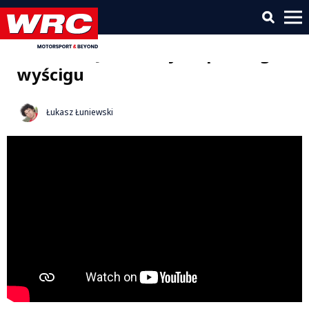
EcuMaster Super S Cup 2021 –
runda 4 – Jakub Kojder po drugim
wyścigu
Łukasz Łuniewski