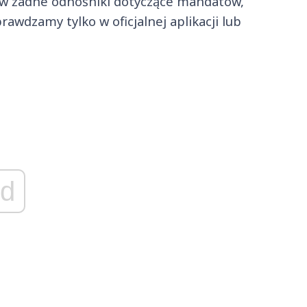
 w żadne odnośniki dotyczące mandatów,
awdzamy tylko w oficjalnej aplikacji lub
d