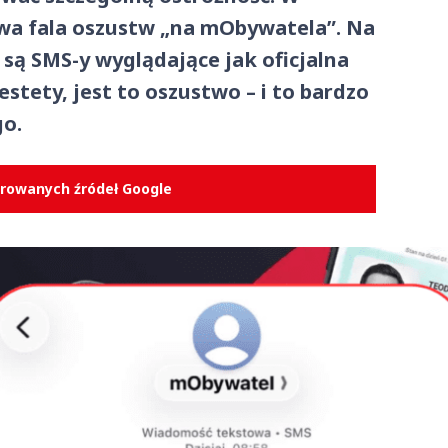
wa fala oszustw „na mObywatela”. Na
są SMS-y wyglądające jak oficjalna
estety, jest to oszustwo – i to bardzo
o.
erowanych źródeł Google