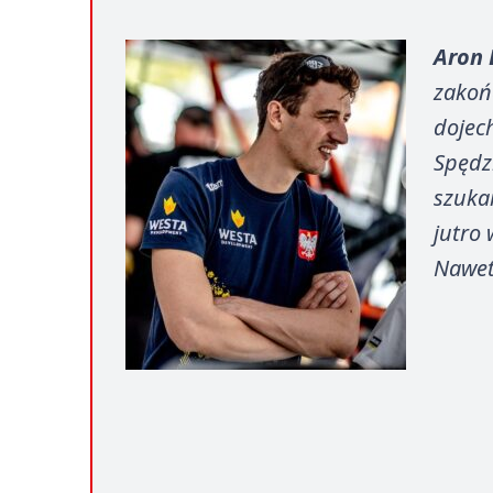
Aron 
zakoń
dojec
Spędzi
szuka
jutro
Nawet