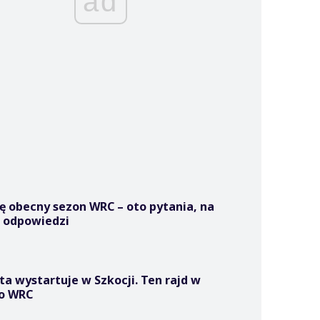
ad
ię obecny sezon WRC – oto pytania, na
ś odpowiedzi
ta wystartuje w Szkocji. Ten rajd w
do WRC