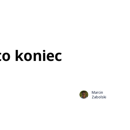
to koniec
Marcin
Zabolski