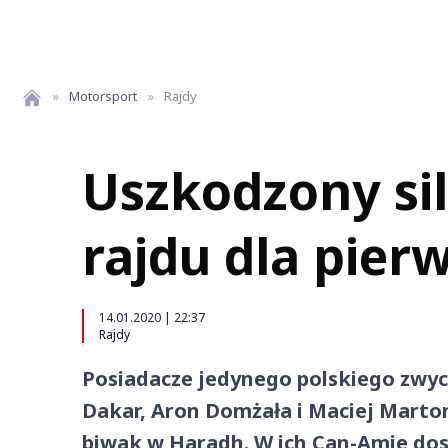
»
Motorsport
»
Rajdy
Uszkodzony sil
rajdu dla pier
14.01.2020 | 22:37
Rajdy
Posiadacze jedynego polskiego zwyc
Dakar, Aron Domżała i Maciej Marton
biwak w Haradh. W ich Can-Amie do