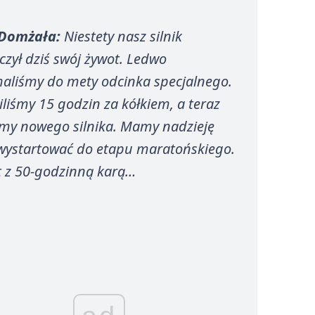
Domżała:
Niestety nasz silnik
czył dziś swój żywot. Ledwo
haliśmy do mety odcinka specjalnego.
liśmy 15 godzin za kółkiem, a teraz
my nowego silnika. Mamy nadzieję
 wystartować do etapu maratońskiego.
 z 50-godzinną karą…