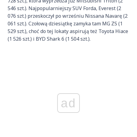
728 szt.), która wyprzedza już Mitsubishi Triton (2
546 szt.). Najpopularniejszy SUV Forda, Everest (2
076 szt.) przeskoczył po wrześniu Nissana Navarę (2
061 szt.). Czołową dziesiątkę zamyka tam MG ZS (1
529 szt.), choć do tej lokaty aspirują też Toyota Hiace
(1 526 szt.) i BYD Shark 6 (1 504 szt.).
ad