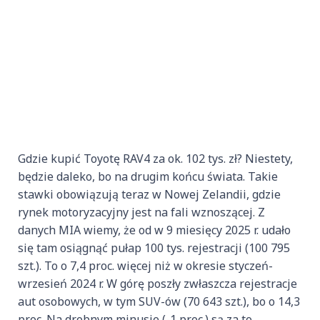
Gdzie kupić Toyotę RAV4 za ok. 102 tys. zł? Niestety,
będzie daleko, bo na drugim końcu świata. Takie
stawki obowiązują teraz w Nowej Zelandii, gdzie
rynek motoryzacyjny jest na fali wznoszącej. Z
danych MIA wiemy, że od w 9 miesięcy 2025 r. udało
się tam osiągnąć pułap 100 tys. rejestracji (100 795
szt.). To o 7,4 proc. więcej niż w okresie styczeń-
wrzesień 2024 r. W górę poszły zwłaszcza rejestracje
aut osobowych, w tym SUV-ów (70 643 szt.), bo o 14,3
proc. Na drobnym minusie (-1 proc.) są za to