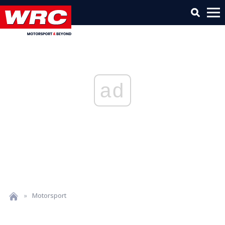
ad
»
Motorsport