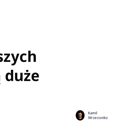
szych
ą duże
Kamil
Wrzecionko