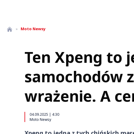
»
Moto
Newsy
Ten Xpeng to j
samochodów z 
wrażenie. A c
04.09.2025 | 4:30
Moto Newsy
Xpeng to jedna z tych chińskich mare