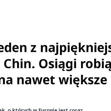
eden z najpiękniej
Chin. Osiągi robi
ena nawet większe
k, o których w Europie jest coraz