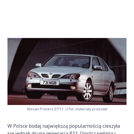
Nissan Primera II P11. // fot. materiały prasowe
W Polsce bodaj największą popularnością cieszyła
się jednak druga generacja P11. Oprócz sedana i