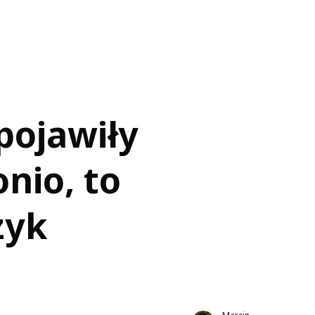
pojawiły
onio, to
zyk