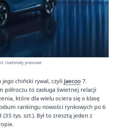
ot. materiały prasowe
jego chiński rywal, czyli
Jaecoo
7.
m półroczu to zasługa świetnej relacji
nia, które dla wielu ociera się o klasę
podium rankingu nowości rynkowych po 6
35 tys. szt.). Był to zresztą jeden z
ropie.