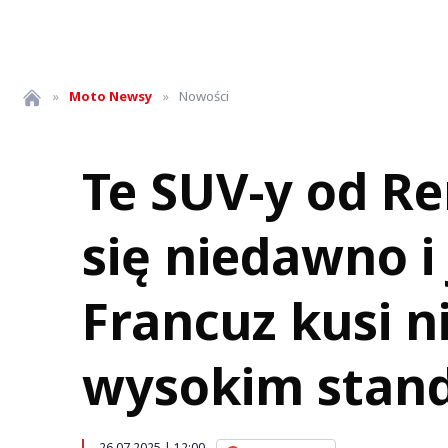
»
Moto
Newsy
»
Nowości
Te SUV-y od Re
się niedawno i 
Francuz kusi n
wysokim stan
26.07.2025 | 12:00