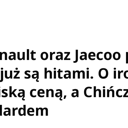
nault oraz Jaecoo 
już są hitami. O ir
iską ceną, a Chińc
dardem