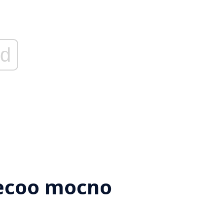
d
aecoo mocno