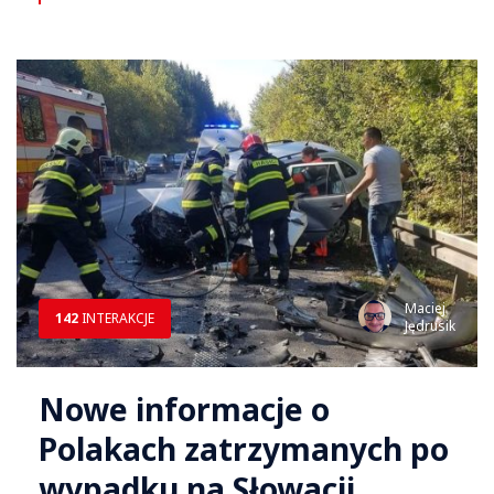
Maciej
142
INTERAKCJE
Jędrusik
Nowe informacje o
Polakach zatrzymanych po
wypadku na Słowacji