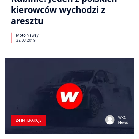
kierowców wychodzi z
aresztu
Moto Newsy
22.03.2019
WRC
24
INTERAKCJE
News