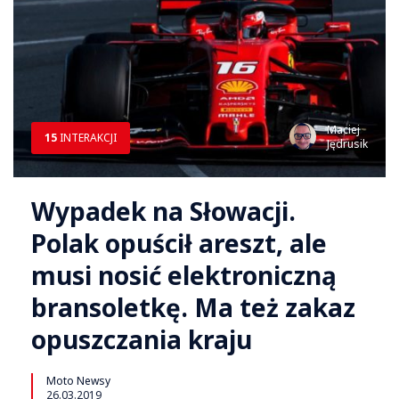
Maciej
15
INTERAKCJI
Jędrusik
Wypadek na Słowacji.
Polak opuścił areszt, ale
musi nosić elektroniczną
bransoletkę. Ma też zakaz
opuszczania kraju
Moto Newsy
26.03.2019