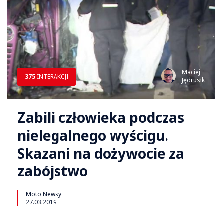
Maciej
375
INTERAKCJI
Jędrusik
Zabili człowieka podczas
nielegalnego wyścigu.
Skazani na dożywocie za
zabójstwo
Moto Newsy
27.03.2019