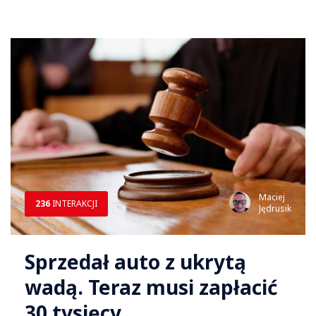
Maciej
236
INTERAKCJI
Jędrusik
Sprzedał auto z ukrytą
wadą. Teraz musi zapłacić
30 tysięcy