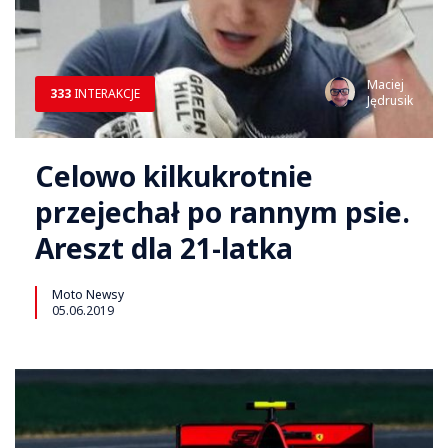
Maciej
333
INTERAKCJE
Jędrusik
Celowo kilkukrotnie
przejechał po rannym psie.
Areszt dla 21-latka
Moto Newsy
05.06.2019