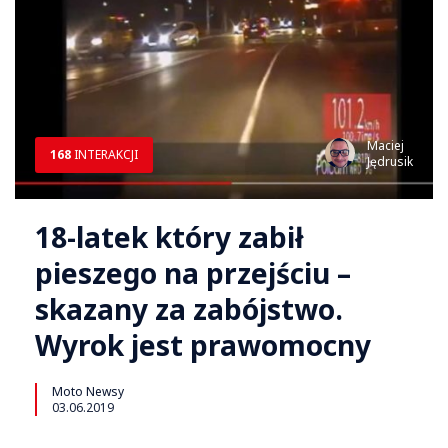
Maciej
168
INTERAKCJI
Jędrusik
18-latek który zabił
pieszego na przejściu –
skazany za zabójstwo.
Wyrok jest prawomocny
Moto Newsy
03.06.2019