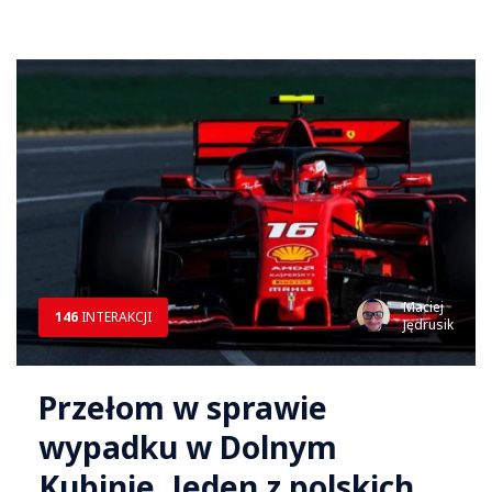
Maciej
146
INTERAKCJI
Jędrusik
Przełom w sprawie
wypadku w Dolnym
Kubinie. Jeden z polskich