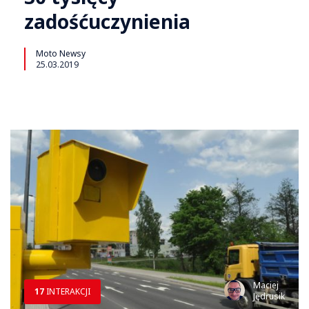
zadośćuczynienia
Moto Newsy
25.03.2019
Maciej
17
INTERAKCJI
Jędrusik