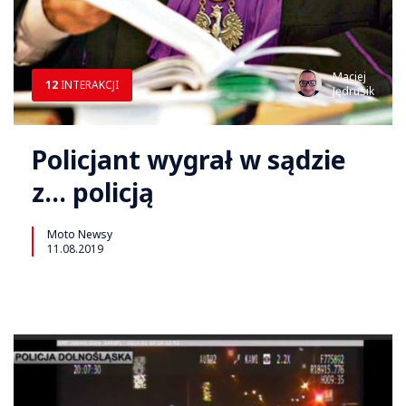
Maciej
12
INTERAKCJI
Jędrusik
Policjant wygrał w sądzie
z… policją
Moto Newsy
11.08.2019