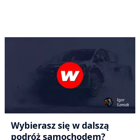
Igor
Szmidt
Wybierasz się w dalszą
podróż samochodem?