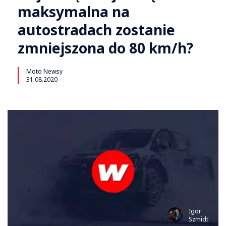
maksymalna na
autostradach zostanie
zmniejszona do 80 km/h?
Moto Newsy
31.08.2020
Igor
Szmidt