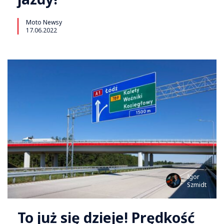
Moto Newsy
17.06.2022
Igor
Szmidt
To już się dzieje! Prędkość