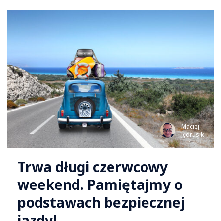
Maciej
Jędrusik
Trwa długi czerwcowy
weekend. Pamiętajmy o
podstawach bezpiecznej
jazdy!