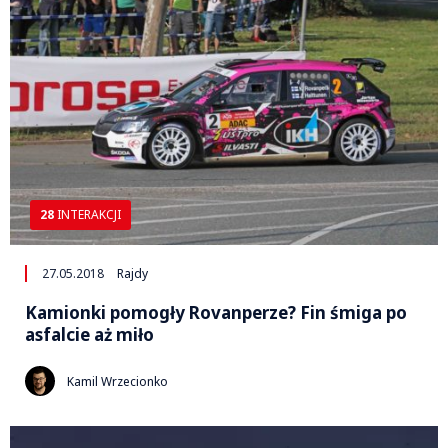
28
INTERAKCJI
27.05.2018
Rajdy
Kamionki pomogły Rovanperze? Fin śmiga po
asfalcie aż miło
Kamil Wrzecionko