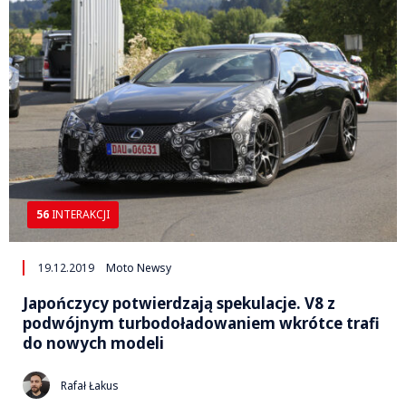
56
INTERAKCJI
19.12.2019
Moto Newsy
Japończycy potwierdzają spekulacje. V8 z
podwójnym turbodoładowaniem wkrótce trafi
do nowych modeli
Rafał Łakus