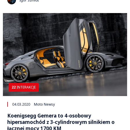
Igor Szmidt
22
INTERAKCJE
04.03.2020
Moto Newsy
Koenigsegg Gemera to 4-osobowy
hipersamochód z 3-cylindrowym silnikiem o
łącznej mocy 1700 KM