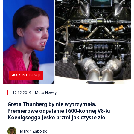
4005
INTERAKCJI
12.12.2019
Moto Newsy
Greta Thunberg by nie wytrzymała.
Premierowe odpalenie 1600-konnej V8-ki
Koenigsegga Jesko brzmi jak czyste zło
Marcin Zabolski