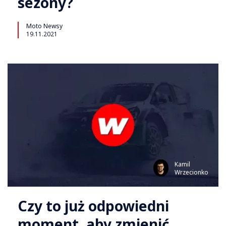
sezony?
Moto Newsy
19.11.2021
Kamil
Wrzecionko
Czy to już odpowiedni
moment, aby zmienić