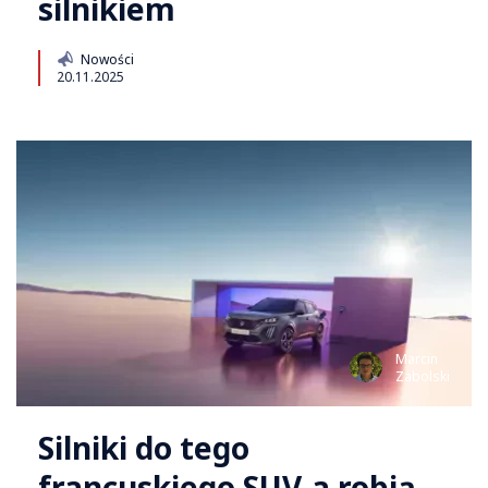
silnikiem
Nowości
20.11.2025
Marcin
Zabolski
Silniki do tego
francuskiego SUV-a robią