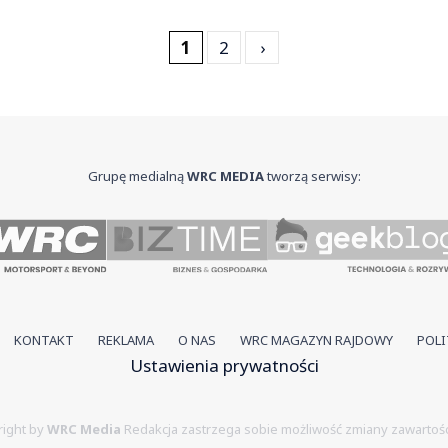
1
2
›
Grupę medialną
WRC MEDIA
tworzą serwisy:
KONTAKT
REKLAMA
O NAS
WRC MAGAZYN RAJDOWY
POLI
Ustawienia prywatności
ight by
WRC Media
Redakcja zastrzega sobie możliwość zmiany zawartośc