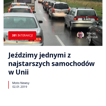
Maciej
381
INTERAKCJI
Jędrusik
Jeździmy jednymi z
najstarszych samochodów
w Unii
Moto Newsy
02.01.2019