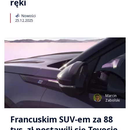
ręki
Nowości
25.12.2025
Marcin
Zabolski
Francuskim SUV-em za 88
tys. zł postawili się Toyocie