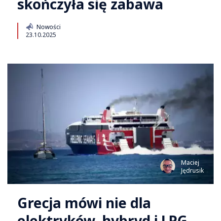
skończyła się zabawa
Nowości
23.10.2025
Maciej
Jędrusik
Grecja mówi nie dla
elektryków, hybryd i LPG.