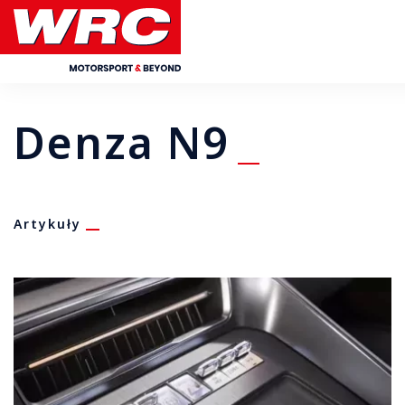
Denza N9
Artykuły