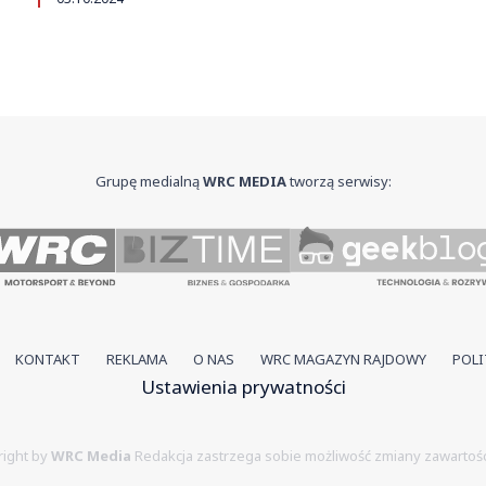
Grupę medialną
WRC MEDIA
tworzą serwisy:
KONTAKT
REKLAMA
O NAS
WRC MAGAZYN RAJDOWY
POLI
Ustawienia prywatności
ight by
WRC Media
Redakcja zastrzega sobie możliwość zmiany zawartośc