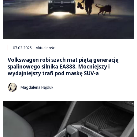
07.02.2025
Aktualności
Volkswagen robi szach mat piątą generacją
spalinowego silnika EA888. Mocniejszy i
wydajniejszy trafi pod maskę SUV-a
Magdalena Hajduk