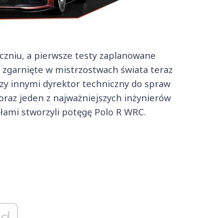
czniu, a pierwsze testy zaplanowane
e zgarnięte w mistrzostwach świata teraz
dzy innymi dyrektor techniczny do spraw
oraz jeden z najważniejszych inżynierów
iłami stworzyli potęgę Polo R WRC.