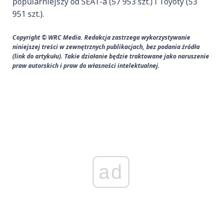
popularniejszy od SEAT-a (57 953 szt.) i Toyoty (53
951 szt.).
Copyright © WRC Media. Redakcja zastrzega wykorzystywanie
niniejszej treści w zewnętrznych publikacjach, bez podania źródła
(link do artykułu). Takie działanie będzie traktowane jako naruszenie
praw autorskich i praw do własności intelektualnej.
ad