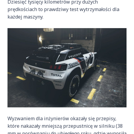
Dziesięć tysięcy kilometrów przy dużych
prędkościach to prawdziwy test wytrzymałości dla
każdej maszyny.
Wyzwaniem dla inżynierów okazały się przepisy,
które nakazały mniejszą przepustnicę w silniku (38
mm w porównaniu do ubiegłego roku, gdzie wynosiła