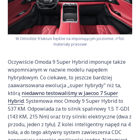
W Omodzie 9 luksus będzie na imponującym poziomie. // fot.
materiały prasowe
Oczywiście Omoda 9 Super Hybrid imponuje także
wspomnianym w nazwie modelu napędem
hybrydowym. Co ciekawe, to jeszcze bardziej
zaawansowana ewolucja „super hybrydy” niż ta,
którą
niedawno testowaliśmy w Jaecoo 7 Super
Hybrid
. Systemowa moc Omody 9 Super Hybrid to
537 KM. Odpowiada za to silnik spalinowy 1.5 T-GDI
(143 KM, 215 Nm) oraz trzy silniki elektryczne (dwa z
przodu, jeden z tyłu). Z kolei inteligentny napęd na 4
koła, a do tego aktywny system zawieszenia CDC
zapewniają szerokie możliwości jezdne. Natomiast