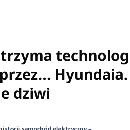
otrzyma technolog
rzez... Hyundaia.
ie dziwi
historii samochód elektryczny –