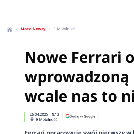
»
Moto
Newsy
»
E-Mobilność
Nowe Ferrari 
wprowadzoną p
wcale nas to n
26.04.2025 | 8:12
Dodaj w Google
E-Mobilność
Ferrari opracowuje swój pierwszy w 