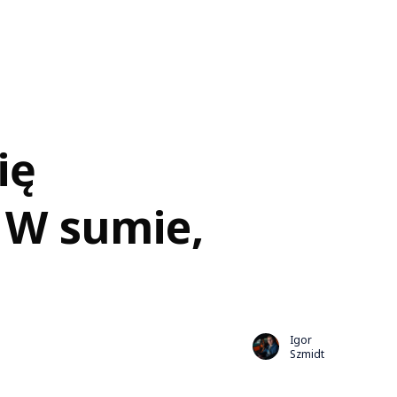
ię
 W sumie,
Igor
Szmidt