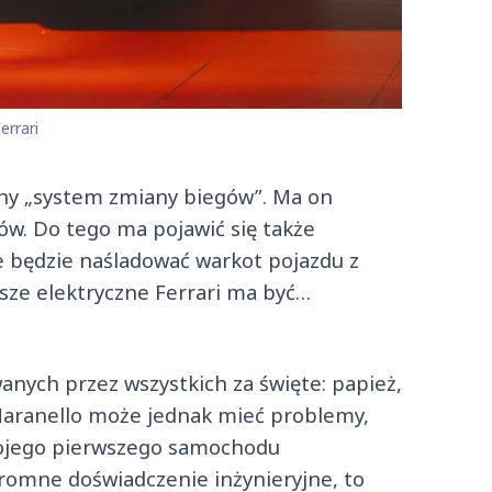
errari
lny „system zmiany biegów”. Ma on
ów. Do tego ma pojawić się także
e będzie naśladować warkot pojazdu z
wsze elektryczne Ferrari ma być…
anych przez wszystkich za święte: papież,
z Maranello może jednak mieć problemy,
swojego pierwszego samochodu
gromne doświadczenie inżynieryjne, to