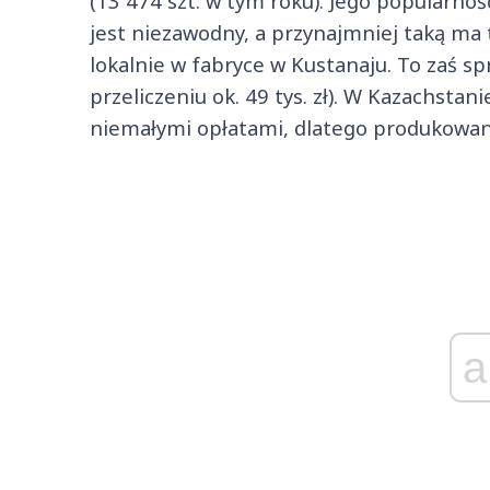
(13 474 szt. w tym roku). Jego popularnoś
jest niezawodny, a przynajmniej taką ma
lokalnie w fabryce w Kustanaju. To zaś spr
przeliczeniu ok. 49 tys. zł). W Kazachsta
niemałymi opłatami, dlatego produkowan
a