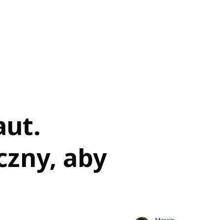
aut.
yczny, aby