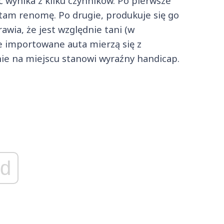
ć wynika z kilku czynników. Po pierwsze
 tam renomę. Po drugie, produkuje się go
awia, że jest względnie tani (w
nie importowane auta mierzą się z
ie na miejscu stanowi wyraźny handicap.
d