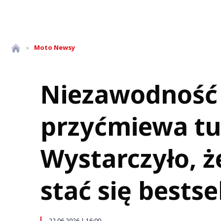
»
Moto
Newsy
Niezawodność 
przyćmiewa tu
Wystarczyło, że
stać się bests
22.06.2026 | 16:00