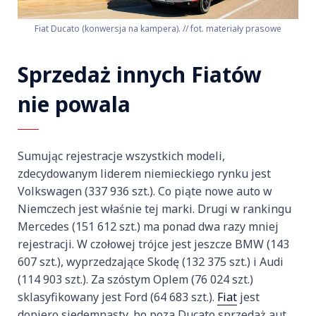
Fiat Ducato (konwersja na kampera). // fot. materiały prasowe
Sprzedaż innych Fiatów
nie powala
Sumując rejestracje wszystkich modeli,
zdecydowanym liderem niemieckiego rynku jest
Volkswagen (337 936 szt.). Co piąte nowe auto w
Niemczech jest właśnie tej marki. Drugi w rankingu
Mercedes (151 612 szt.) ma ponad dwa razy mniej
rejestracji. W czołowej trójce jest jeszcze BMW (143
607 szt.), wyprzedzające Skodę (132 375 szt.) i Audi
(114 903 szt.). Za szóstym Oplem (76 024 szt.)
sklasyfikowany jest Ford (64 683 szt.).
Fiat
jest
dopiero siedemnasty, bo poza Ducato sprzedaż aut