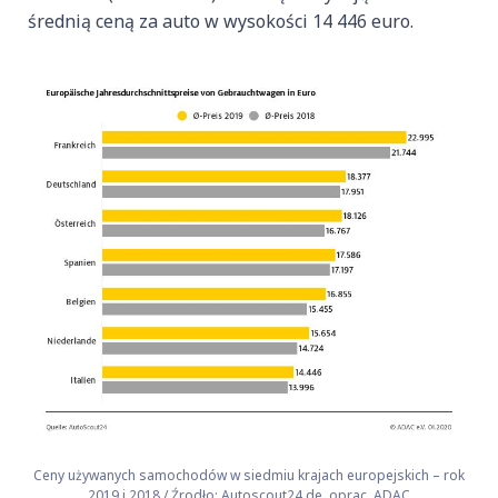
średnią ceną za auto w wysokości 14 446 euro.
Ceny używanych samochodów w siedmiu krajach europejskich – rok
2019 i 2018 / Źrodło: Autoscout24.de, oprac. ADAC