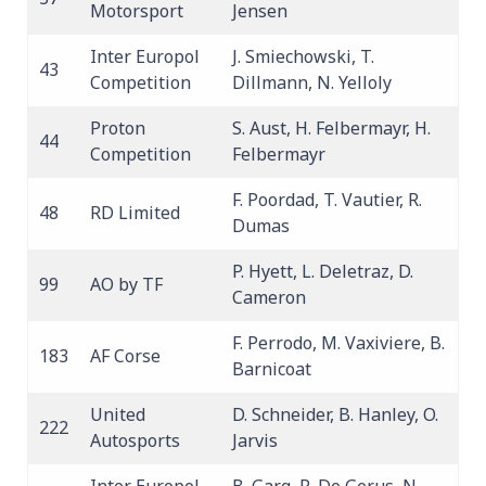
Motorsport
Jensen
Inter Europol
J. Smiechowski, T.
43
Competition
Dillmann, N. Yelloly
Proton
S. Aust, H. Felbermayr, H.
44
Competition
Felbermayr
F. Poordad, T. Vautier, R.
48
RD Limited
Dumas
P. Hyett, L. Deletraz, D.
99
AO by TF
Cameron
F. Perrodo, M. Vaxiviere, B.
183
AF Corse
Barnicoat
United
D. Schneider, B. Hanley, O.
222
Autosports
Jarvis
Inter Europol
B. Garg, R. De Gerus, N.