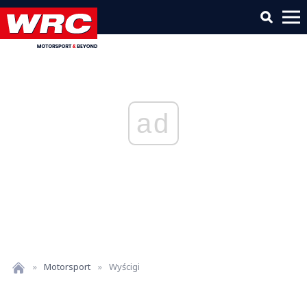
ad
»
Motorsport
»
Wyścigi