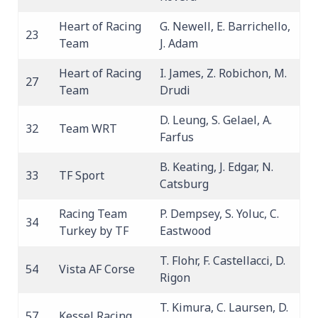
Heart of Racing
G. Newell, E. Barrichello,
23
Team
J. Adam
Heart of Racing
I. James, Z. Robichon, M.
27
Team
Drudi
D. Leung, S. Gelael, A.
32
Team WRT
Farfus
B. Keating, J. Edgar, N.
33
TF Sport
Catsburg
Racing Team
P. Dempsey, S. Yoluc, C.
34
Turkey by TF
Eastwood
T. Flohr, F. Castellacci, D.
54
Vista AF Corse
Rigon
T. Kimura, C. Laursen, D.
57
Kessel Racing