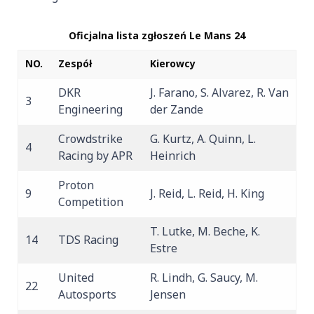
Oficjalna lista zgłoszeń Le Mans 24
NO.
Zespół
Kierowcy
DKR
J. Farano, S. Alvarez, R. Van
3
Engineering
der Zande
Crowdstrike
G. Kurtz, A. Quinn, L.
4
Racing by APR
Heinrich
Proton
9
J. Reid, L. Reid, H. King
Competition
T. Lutke, M. Beche, K.
14
TDS Racing
Estre
United
R. Lindh, G. Saucy, M.
22
Autosports
Jensen