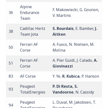
Alpine
F. Makowiecki, G. Gounon,
36
Endurance
V. Martins
Team
Cadillac Hertz
S. Bourdais
, E. Bamber,
J.
38
Team Jota
Aitken
Ferrari AF
A. Fuoco, N. Nielsen, M.
50
Corse
Molina
Ferrari AF
A. Pier Guidi, J. Calado,
A.
51
Corse
Giovinazzi
83
AF Corse
Y. Ye,
R. Kubica
, P. Hanson
Peugeot
P. Di Resta, S.
93
TotalEnergies
Vandoorne
, N. Cassidy
Peugeot
L. Duval, M. Jakobsen, T.
94
TotalEnergies
Pourchaire