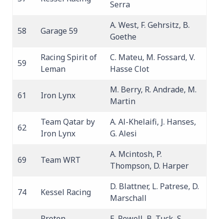
Serra
A. West, F. Gehrsitz, B.
58
Garage 59
Goethe
Racing Spirit of
C. Mateu, M. Fossard, V.
59
Leman
Hasse Clot
M. Berry, R. Andrade, M.
61
Iron Lynx
Martin
Team Qatar by
A. Al-Khelaifi, J. Hanses,
62
Iron Lynx
G. Alesi
A. Mcintosh, P.
69
Team WRT
Thompson, D. Harper
D. Blattner, L. Patrese, D.
74
Kessel Racing
Marschall
Proton
E. Powell, B. Tuck, S.