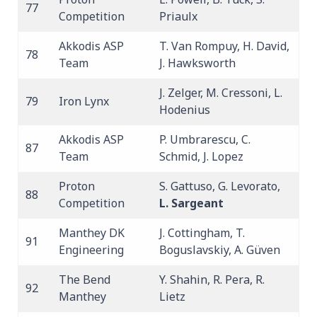
77
Competition
Priaulx
Akkodis ASP
T. Van Rompuy, H. David,
78
Team
J. Hawksworth
J. Zelger, M. Cressoni, L.
79
Iron Lynx
Hodenius
Akkodis ASP
P. Umbrarescu, C.
87
Team
Schmid, J. Lopez
Proton
S. Gattuso, G. Levorato,
88
Competition
L. Sargeant
Manthey DK
J. Cottingham, T.
91
Engineering
Boguslavskiy, A. Güven
The Bend
Y. Shahin, R. Pera, R.
92
Manthey
Lietz