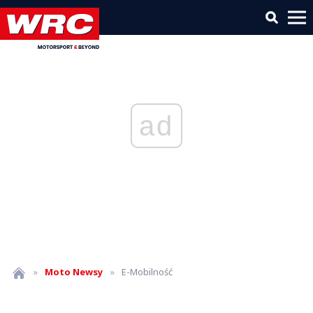
ad
»
Moto
Newsy
»
E-Mobilność