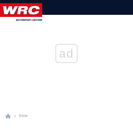
ad
»
Inne