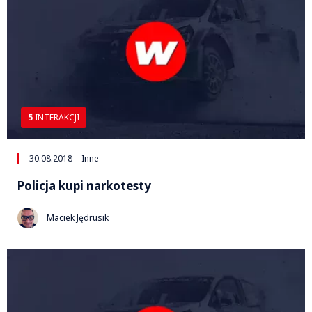
5
INTERAKCJI
30.08.2018
Inne
Policja kupi narkotesty
Maciek Jędrusik