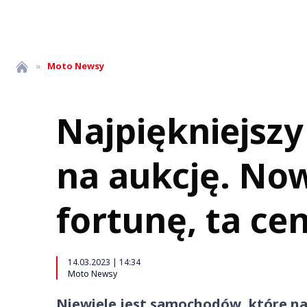
»
Moto
Newsy
Najpiękniejszy 
na aukcję. Now
fortunę, ta ce
14.03.2023 | 14:34
Moto Newsy
Niewiele jest samochodów, które na s