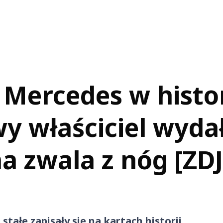
Mercedes w histori
y właściciel wyda
na zwala z nóg [ZD
tałe zapisały się na kartach historii