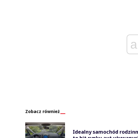
a
Zobacz również
Idealny samochód rodzinny
to hit rynku aut używanyc