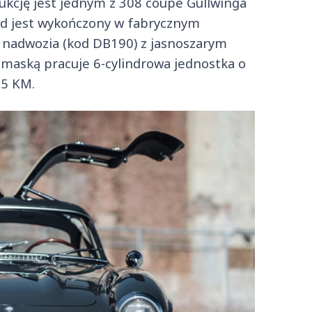
ukcję jest jednym z 308 coupé Gullwinga
d jest wykończony w fabrycznym
i nadwozia (kod DB190) z jasnoszarym
maską pracuje 6-cylindrowa jednostka o
15 KM.