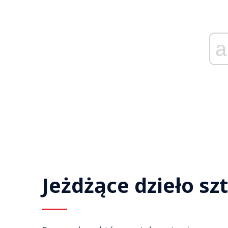
a
Jeżdżące dzieło sz