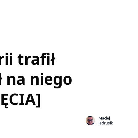
i trafił
ł na niego
JĘCIA]
Maciej
Jędrusik