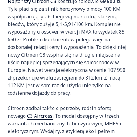
Najtańszy Citroen C3
kosztuje zaledwie
69 900 zł
.
Tyle płaci się za silnik benzynowy o mocy 100 KM
współpracujący z 6-biegową manualną skrzynią
biegów, który zużyje 5,1-5,9 l/100 km. Kompletnie
wyposażony crossover w wersji MAX to wydatek 85
650 zł. Problem konkurentów polega więc na
doskonałej relacji ceny i wyposażenia. To dzięki niej
nowy Citroen C3 wspina się na drugie miejsce na
liście najlepiej sprzedających się samochodów w
Europie. Nawet wersja elektryczna w cenie 107 950
zł przekonuje wielu zasięgiem do 312 km. Z mocą
112 KM jest w sam raz do użytku nie tylko na
codzienne dojazdy do pracy.
Citroen zadbał także o potrzeby rodzin ofertą
nowego
C3 Aircross
. To model dostępny w trzech
wariantach mechanicznych: benzynowym, MHEV i
elektrycznym. Wydajny, z etykietą eko i pełnym