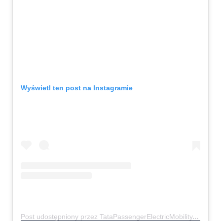
Wyświetl ten post na Instagramie
P
ost udostępniony przez TataPassengerElectricMobility (@tatamotorsevolvetoelectric)