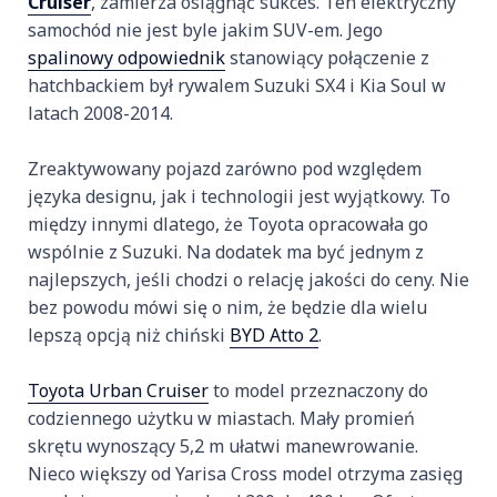
Cruiser
, zamierza osiągnąć sukces. Ten elektryczny
samochód nie jest byle jakim SUV-em. Jego
spalinowy odpowiednik
stanowiący połączenie z
hatchbackiem był rywalem Suzuki SX4 i Kia Soul w
latach 2008-2014.
Zreaktywowany pojazd zarówno pod względem
języka designu, jak i technologii jest wyjątkowy. To
między innymi dlatego, że Toyota opracowała go
wspólnie z Suzuki. Na dodatek ma być jednym z
najlepszych, jeśli chodzi o relację jakości do ceny. Nie
bez powodu mówi się o nim, że będzie dla wielu
lepszą opcją niż chiński
BYD Atto 2
.
Toyota Urban Cruiser
to model przeznaczony do
codziennego użytku w miastach. Mały promień
skrętu wynoszący 5,2 m ułatwi manewrowanie.
Nieco większy od Yarisa Cross model otrzyma zasięg