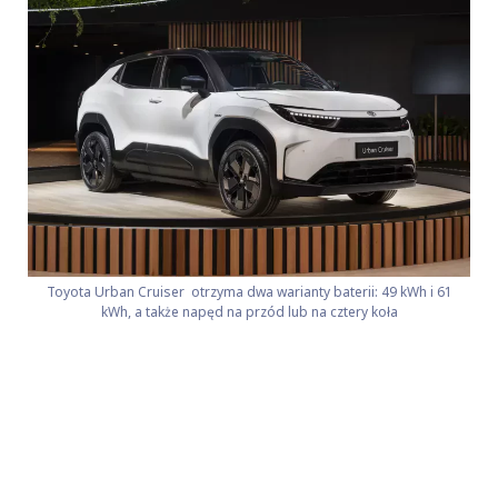
Toyota Urban Cruiser otrzyma dwa warianty baterii: 49 kWh i 61
kWh, a także napęd na przód lub na cztery koła