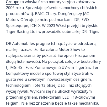
Groupe
to włoska firma motoryzacyjna założona w
2006 roku. Sprzedaje głównie samochody chińskich
producentów tj. BAIC, Chery, Dongfeng czy JAC
Motors. Oferuje je m.in. pod markami: DR, EVO,
Sportequipe, ICH-X. W 2023 Włosi przejęli brytyskie
Tiger Racing Ltd i wprowadziło submarkę DR- Tiger.
DR Automobiles pragnie tchnąć życie w odrodzoną
markę i uznało, że Barcelona Motor Show to
najlepsza scena, by pokazać Europie i Hiszpanom
długą listę nowości. Na początek celuje w bestsellery
tj. MG HS i Ford Puma nowym SUV-em Tiger Six. Ten
kompaktowy model o sportowej stylistyce trafi w
gusta wielu świetnym, nowoczesnym designem,
technologiami i ofertą bliżej Dacii, niż stojących
wyżej rywali. Wyróżni się na ulicach wyrazistym
przednim grillem, reflektorami LED i 18-calowymi
felgami. Nie bez znaczenia będzie także mechanika,