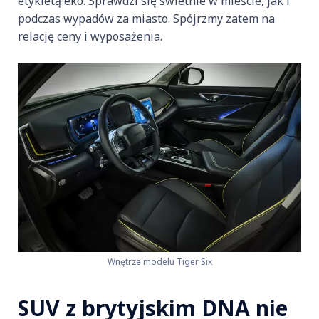
etykietą eko. Sprawdzi się świetnie w mieście, jak i
podczas wypadów za miasto. Spójrzmy zatem na
relację ceny i wyposażenia.
Wnętrze modelu Tiger Six
SUV z brytyjskim DNA nie