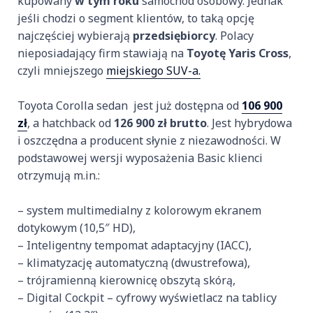
kupowany
w tym roku
samochód osobowy. Jednak
jeśli chodzi o segment klientów, to taką opcję
najczęściej wybierają
przedsiębiorcy
. Polacy
nieposiadający firm stawiają na
Toyotę Yaris Cross
,
czyli mniejszego
miejskiego SUV-a.
Toyota Corolla sedan jest już dostępna od
106 900
zł
, a hatchback od
126 900 zł brutto
. Jest hybrydowa
i oszczędna a producent słynie z niezawodności. W
podstawowej wersji wyposażenia Basic klienci
otrzymują m.in.:
– system multimedialny z kolorowym ekranem
dotykowym (10,5″ HD),
– Inteligentny tempomat adaptacyjny (IACC),
– klimatyzację automatyczną (dwustrefowa),
– trójramienną kierownicę obszytą skórą,
– Digital Cockpit – cyfrowy wyświetlacz na tablicy