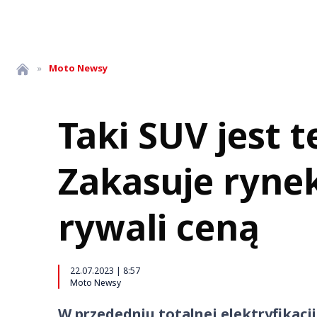
»
Moto
Newsy
Taki SUV jest t
Zakasuje rynek
rywali ceną
22.07.2023 | 8:57
Moto Newsy
W przededniu totalnej elektryfikacji