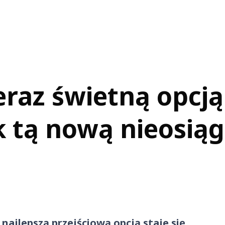
eraz świetną opcją
 tą nową nieosiąg
 najlepszą przejściową opcją staje się