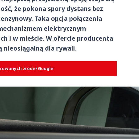
ość, że pokona spory dystans bez
 benzynowy. Taka opcja połączenia
z mechanizmem elektrycznym
ch i w mieście. W ofercie producenta
 nieosiągalną dla rywali.
erowanych źródeł Google