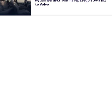
wydali werdykt: Nie ma lepszego SUV-a niż
to Volvo